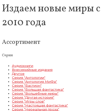
Издаем новые миры с
2010 года
Ассортимент
Серия
Аудиокниги
Внесерийные издания
Другое
Серия "Антологии"
Серия "Антология МиФа"
Серия "Бастион"
Серия "Большая фантастика"
Серия "Волшебные миры"
Серия "Другая история"
Серия "Игры слов"
Серия "Настоящая фантастика"
Серия "Нереальная проза"