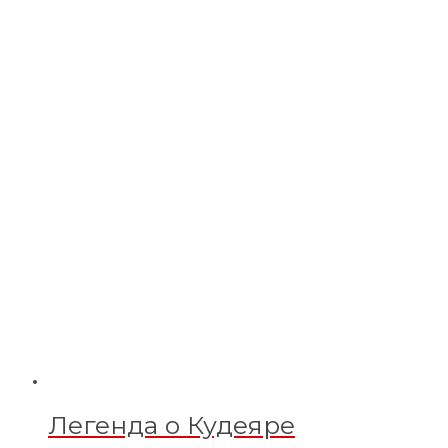
Легенда о Кудеяре