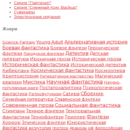
Серия "Партенит"
Серия "Снежный Ком: Backup"
Сувениры
Электронные издания
Жанры
Альтернативная история
Young Adult
Science Fantasy
Боевая фантастика
Героическое
Боевое фэнтези
фэнтези
Детектив
Детская
Городское фэнтези
литература
Историческая проза
Ироничная проза
Историческая фантастика
Исторический детектив
Космическая фантастика
Киберпанк
Космоопера
Криптоистория
Магический
Литературное мастерство
Научная фантастика
Мистика
реализм
Научно-
Постапокалиптика
Психологическая
популярные книги
Сборник
Сатира
фантастика
Ретрофутуризм
Семейная литература
Славянское фэнтези
Социальная фантастика
Современная проза
Стимпанк
Темное фэнтези
Темпоральная
Фэнтези
фантастика
Триллер
Технофэнтези
Хоррор
Эпическое фэнтези
Юмористическая
фантастика
антиутопия
гротеск
драконы
нф
философская