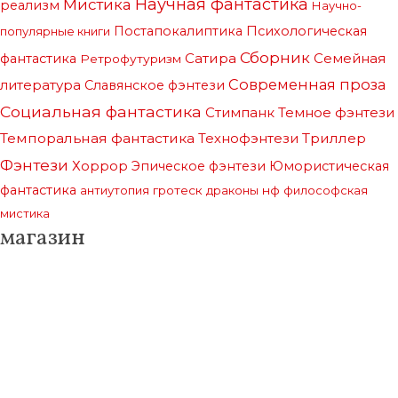
Научная фантастика
Мистика
реализм
Научно-
Постапокалиптика
Психологическая
популярные книги
Сборник
Сатира
Семейная
фантастика
Ретрофутуризм
Современная проза
литература
Славянское фэнтези
Социальная фантастика
Стимпанк
Темное фэнтези
Темпоральная фантастика
Триллер
Технофэнтези
Фэнтези
Хоррор
Эпическое фэнтези
Юмористическая
фантастика
антиутопия
гротеск
драконы
нф
философская
мистика
магазин