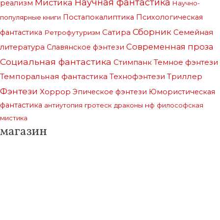
Научная фантастика
Мистика
реализм
Научно-
Постапокалиптика
Психологическая
популярные книги
Сборник
Сатира
Семейная
фантастика
Ретрофутуризм
Современная проза
литература
Славянское фэнтези
Социальная фантастика
Стимпанк
Темное фэнтези
Темпоральная фантастика
Триллер
Технофэнтези
Фэнтези
Хоррор
Эпическое фэнтези
Юмористическая
фантастика
антиутопия
гротеск
драконы
нф
философская
мистика
магазин