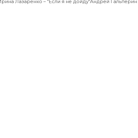
“Ирина Лазаренко – “Если я не дойду“Андрей Гальпери