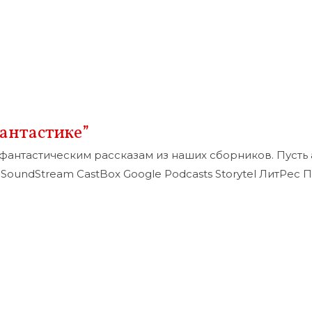
антастике”
нтастическим рассказам из наших сборников. Пусть а
oundStream CastBox Google Podcasts Storytel ЛитРес 