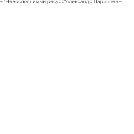
н – “Невосполнимый ресурс“Александр Ларинцев –