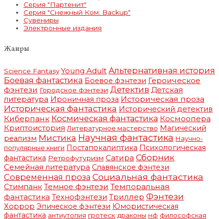
Серия "Партенит"
Серия "Снежный Ком: Backup"
Сувениры
Электронные издания
Жанры
Альтернативная история
Young Adult
Science Fantasy
Боевая фантастика
Героическое
Боевое фэнтези
фэнтези
Детектив
Детская
Городское фэнтези
литература
Историческая проза
Ироничная проза
Историческая фантастика
Исторический детектив
Космическая фантастика
Киберпанк
Космоопера
Криптоистория
Магический
Литературное мастерство
Научная фантастика
Мистика
реализм
Научно-
Постапокалиптика
Психологическая
популярные книги
Сборник
Сатира
фантастика
Ретрофутуризм
Семейная литература
Славянское фэнтези
Социальная фантастика
Современная проза
Стимпанк
Темное фэнтези
Темпоральная
Фэнтези
фантастика
Триллер
Технофэнтези
Хоррор
Эпическое фэнтези
Юмористическая
фантастика
антиутопия
гротеск
драконы
нф
философская