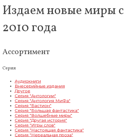
Издаем новые миры с
2010 года
Ассортимент
Серия
Аудиокниги
Внесерийные издания
Другое
Серия "Антологии"
Серия "Антология МиФа"
Серия "Бастион"
Серия "Большая фантастика"
Серия "Волшебные миры"
Серия "Другая история"
Серия "Игры слов"
Серия "Настоящая фантастика"
Серия "Нереальная проза"