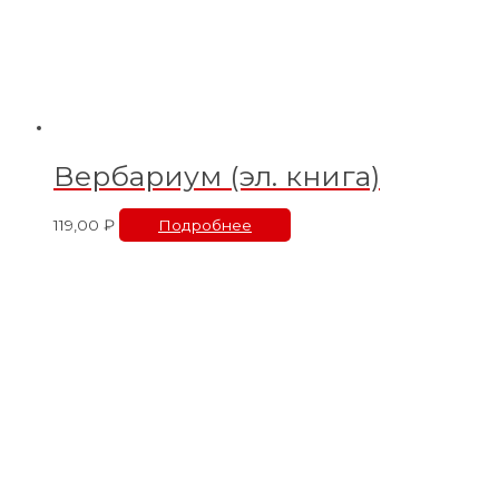
Вербариум (эл. книга)
119,00
₽
Подробнее