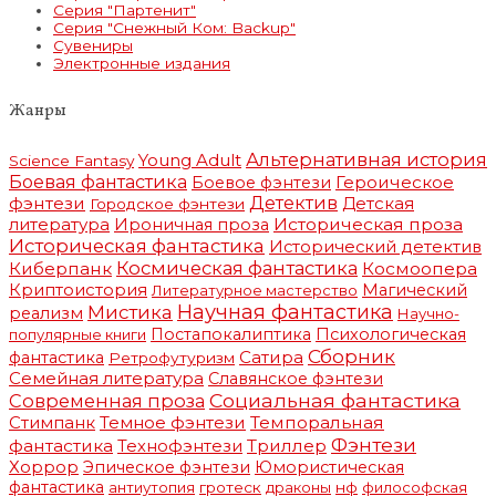
Серия "Партенит"
Серия "Снежный Ком: Backup"
Сувениры
Электронные издания
Жанры
Альтернативная история
Young Adult
Science Fantasy
Боевая фантастика
Героическое
Боевое фэнтези
фэнтези
Детектив
Детская
Городское фэнтези
литература
Историческая проза
Ироничная проза
Историческая фантастика
Исторический детектив
Космическая фантастика
Киберпанк
Космоопера
Криптоистория
Магический
Литературное мастерство
Научная фантастика
Мистика
реализм
Научно-
Постапокалиптика
Психологическая
популярные книги
Сборник
Сатира
фантастика
Ретрофутуризм
Семейная литература
Славянское фэнтези
Социальная фантастика
Современная проза
Стимпанк
Темное фэнтези
Темпоральная
Фэнтези
фантастика
Триллер
Технофэнтези
Хоррор
Эпическое фэнтези
Юмористическая
фантастика
антиутопия
гротеск
драконы
нф
философская