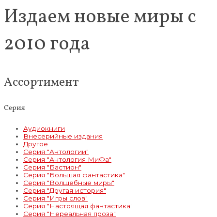
Издаем новые миры с
2010 года
Ассортимент
Серия
Аудиокниги
Внесерийные издания
Другое
Серия "Антологии"
Серия "Антология МиФа"
Серия "Бастион"
Серия "Большая фантастика"
Серия "Волшебные миры"
Серия "Другая история"
Серия "Игры слов"
Серия "Настоящая фантастика"
Серия "Нереальная проза"