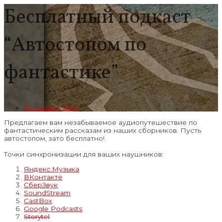
Бесплатный подкаст
“Автостопом по
фантастике”
30 января, 2021
Предлагаем вам незабываемое аудиопутешествие по
фантастическим рассказам из наших сборников. Пусть
автостопом, зато бесплатно!
⠀
Точки синхронизации для ваших наушников:
Яндекс.Музыка
ВКонтакте
СберЗвук
SoundStream
CastBox
Google Podcasts
Storytel