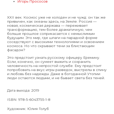
Игорь Прососов
XXII век. Космос уже не холоден и не чужд: он так же
привычен, как океаны здесь, на Земле. Россия —
новая, космическая держава — переживает
трансформацию, тем более драматичную, чем
больше прошлое соприкасается с немыслимым
будущим. Это мир, где шпаги на парадной форме
соседствуют с высокими технологиями и освоением
космоса. Но что скрывают тени за блистающим
фасадом?
Это предстоит узнать русскому офицеру Еремину.
Если, конечно, он сумеет выжить и сохранить
человечность на непростой службе. Ему предстоит
попробовать на вкус игры разведок, выстрелы в спину
и любовь без надежды. Даже в богоданной Утопии
люди остаются людьми, и не бывает света без теней.
Дата выхода:
2019
ISBN: 978-5-6043755-1-8
Художник:
Юлия Голуб