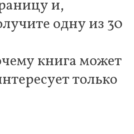
раницу и,
олучите одну из 30
очему книга может
интересует только