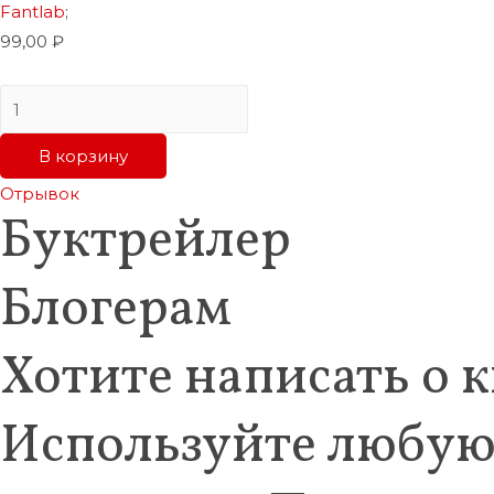
Fantlab
;
99,00
₽
Количество
Фантум
В корзину
2012
(эл.
Отрывок
Буктрейлер
книга)
Блогерам
Хотите написать о 
Используйте любую