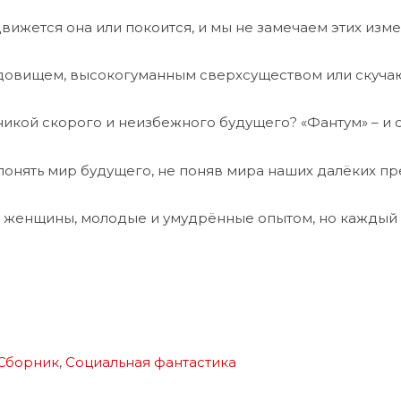
движется она или покоится, и мы не замечаем этих изм
чудовищем, высокогуманным сверхсуществом или скучаю
икой скорого и неизбежного будущего? «Фантум» – и о
онять мир будущего, не поняв мира наших далёких пре
 женщины, молодые и умудрённые опытом, но каждый д
Сборник
,
Социальная фантастика