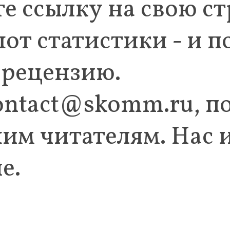
 ссылку на свою ст
от статистики - и п
 рецензию.
ontact@skomm.ru, п
им читателям. Нас 
е.