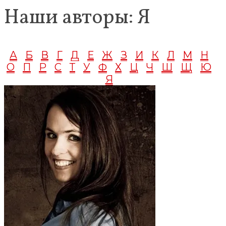
Наши авторы: Я
А
Б
В
Г
Д
Е
Ж
З
И
К
Л
М
Н
О
П
Р
С
Т
У
Ф
Х
Ц
Ч
Ш
Щ
Ю
Я