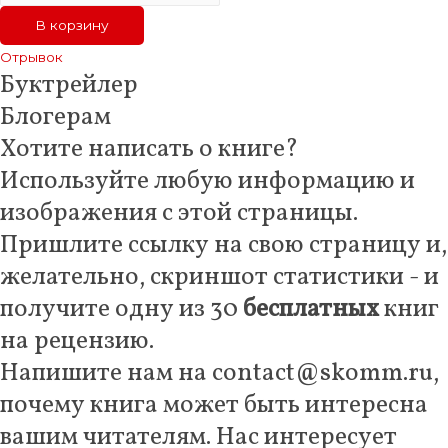
Охота
В корзину
на
Улисса
Отрывок
Буктрейлер
(эл.
книга)
Блогерам
Хотите написать о книге?
Используйте любую информацию и
изображения с этой страницы.
Пришлите ссылку на свою страницу и,
желательно, скриншот статистики - и
получите одну из 30
бесплатных
книг
на рецензию.
Напишите нам на contact@skomm.ru,
почему книга может быть интересна
вашим читателям. Нас интересует