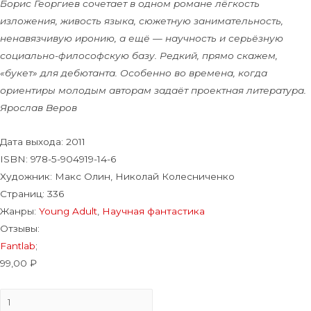
Борис Георгиев сочетает в одном романе лёгкость
изложения, живость языка, сюжетную занимательность,
ненавязчивую иронию, а ещё — научность и серьёзную
социально-философскую базу. Редкий, прямо скажем,
«букет» для дебютанта. Особенно во времена, когда
ориентиры молодым авторам задаёт проектная литература.
Ярослав Веров
Дата выхода:
2011
ISBN: 978-5-904919-14-6
Художник:
Макс Олин, Николай Колесниченко
Страниц:
336
Жанры:
Young Adult
,
Научная фантастика
Отзывы:
Fantlab
;
99,00
₽
Количество