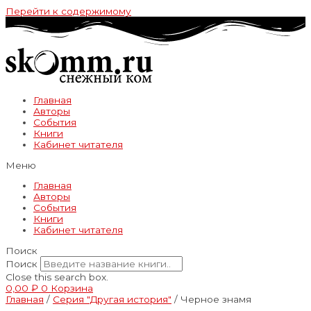
Перейти к содержимому
Главная
Авторы
События
Книги
Кабинет читателя
Меню
Главная
Авторы
События
Книги
Кабинет читателя
Поиск
Поиск
Close this search box.
0,00
₽
0
Корзина
Главная
/
Серия "Другая история"
/ Черное знамя