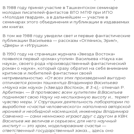
В 1988 году принял участие в Ташкентском семинаре
молодых писателей-фантастов ВТО МПФ при ИПО
«Молодая гвардия», а в дальнейшем — участие в
семинарах этого объединения и публикации в издаваемых
им книгах.
В том же 1988 году увидели свет и первые фантастические
публикации Васильева — рассказы «Оглянись, Эрик!»,
«Дверь» и «Игрушки».
В 1990 году на страницах журнала «Звезда Востока»
появился первый «роман-утопия» Васильева «Наука как
наука», своего рода «производственный фантастический
роман о науке», который сразу обратил на себя внимание
критиков и любителей фантастики своей
нетривиальностью.
«От всех этих произведений выгодно
отличается роман ташкентца Владимира Васильева
«Наука как наука» («Звезда Востока», # 3-4)
,- отмечал Р.
Арбитман. —
В противовес всем хулителям В.Васильев
поднимает свою Науку на неслыханную высоту и… теряет
чувство меры. У Стругацких деятельность лаборатории по
выработке «счастья человеческого» наполнена авторской
иронией и необидной насмешкой, инженеры Владимира
Савченко — сами немножко играют друг с другом в КВН.
Васильев же величав и серьезен; для него научный
институт — это храм, моделирование счастья —
ответственный государственный заказ…, здесь оно