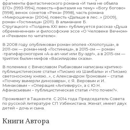
фрагменты фантастического романа «И тьма не объяла
ЕГО» (1993-1994), повесть-«фантазия на тему» «Богу богово»
(1998), венок сонетов «Река» (1998), часть романа
«Микрошечка» (2004), повесть «Дальше в лес…» (2009),
роман «Гостиница» (2011). В альманахе Б.
Стругацкого «Полдень ХХI век» публикуется рассказ «Душа
обремененная» и философские эссе «О Человеке Вечном»
и «Реквием по читателю».
В 2008 году опубликован роман-эпопея «Хлопотуша», в
2011-ом — роман-миф «Гостиница», в 2015-ом — роман
-трагифарсмогория «А-а-ап-чхи! или Бу-здр!», а в 2015-ом —
триптих былин-мифов «Василидовы сказы».
В полемике с Вячеславом Рыбаковым написаны критико-
публицистические статьи «Письмо из Шамбалы» и «Письмо
светоносному князю…», с Александром Громовым – статья
«Почему вымерли динозавры», с Я. Веровым и И.
Минаковым – «Операция «Антивирус», а с Ю.Н.
Афанасьевым – публицистическая статья «Что почем?».
Проживает в Ташкенте. С 2014 года Председатель Совета
по русской литературе СП Узбекистана. Женат, имеет двух
детей – дочь и сына.
Книги Автора