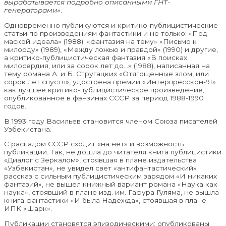
вырабатывается подробно описанными ГНТ-
генераторами»
.
Одновременно публикуются и критико-публицистические
статьи по произведениям фантастики и не только: «Под
маской идеала» (1988); «фантазия на тему» «Письмо к
милорду» (1989), «Между ложью и правдой» (1990) и другие,
а критико-публицистическая фантазия «В поисках
милосердия, или за сорок лет до…» (1988), написанная на
тему романа А. и Б. Стругацких «Отягощенные злом, или
сорок лет спустя», удостоена премии «Интерпресскон-91»
как лучшее критико-публицистическое произведение,
опубликованное в фэнзинах СССР за период 1988-1990
годов.
В 1993 году Васильев становится членом Союза писателей
Узбекистана.
С распадом СССР сходит «на нет» и возможность
публикации. Так, не дошла до читателя книга публицистики
«Диалог с Зеркалом», стоявшая в плане издательства
«Узбекистан», не увидел свет «антифантастический»
рассказ с сильным публицистическим зарядом «И никаких
фантазий», не вышел книжный вариант романа «Наука как
наука», стоявший в плане изд. им. Гафура Гуляма, не вышла
книга фантастики «И была Надежда», стоявшая в плане
ИПК «Шарк».
Публикации становятся эпизодическими: опубликованы