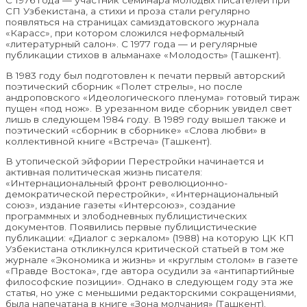
С 1976 года — участник семинара молодых писателей при
СП Узбекистана, а стихи и проза стали регулярно
появляться на страницах самиздатовского журнала
«Карасс», при котором сложился неформальный
«литературный салон». С 1977 года — и регулярные
публикации стихов в альманахе «Молодость» (Ташкент).
В 1983 году был подготовлен к печати первый авторский
поэтический сборник «Полет стрелы», но после
андроповского «Идеологического пленума» готовый тираж
пущен «под нож». В урезанном виде сборник увидел свет
лишь в следующем 1984 году. В 1989 году вышел также и
поэтический «сборник в сборнике» «Слова любви» в
коллективной книге «Встреча» (Ташкент).
В утопической эйфории Перестройки начинается и
активная политическая жизнь писателя:
«Интернациональный фронт революционно-
демократической перестройки», «Интернациональный
союз», издание газеты «Интерсоюз», создание
программных и злободневных публицистических
документов. Появились первые публицистические
публикации: «Диалог с зеркалом» (1988) на которую ЦК КП
Узбекистана откликнулся критической статьей в том же
журнале «Экономика и жизнь» и «круглым столом» в газете
«Правде Востока», где автора осудили за «антипартийные
философские позиции». Однако в следующем году эта же
статья, но уже с меньшими редакторскими сокращениями,
была напечатана в книге «Зона молчания» (Ташкент).