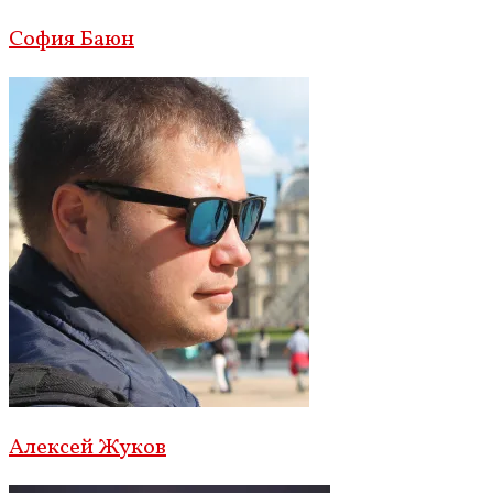
София Баюн
Алексей Жуков