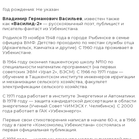
Год рождения: Не указан
Владимир Германович Васильев
, известен также
как
«Василид-2»
— русскоязычный поэт, публицист и
писатель-фантаст из Узбекистана.
Родился 19 ноября 1948 года в городе Рыбинске в семье
офицера ВМФ. Детство проходило по местам службы отца
(Архангельск, Камчатка и другие). С 1960 года проживает в
Узбекистане.
В 1964 году окончил ташкентскую школу №110 по
специальности математик-программист (на первых
советских ЭВМ «Урал 2», БЭСМ). С 1966 по 1971 годы —
обучение в Ташкентском институте инженеров ирригации
и механизации сельского хозяйства, факультет
электрификации сельского хозяйства.
С 1971 года работает в институте Энергетики и Автоматики.
В 1978 году — защита кандидатской диссертации в области
энергетики (Ученый Совет ЧИМЭСХ г. Челябинск). С 2000
года работает в ГАК «Узбекэнерго».
Первые свои стихотворения написал в начале 60-х, а в 1966
году в газете «Комсомолец Узбекистана» состоялась и
первая официальная публикация.