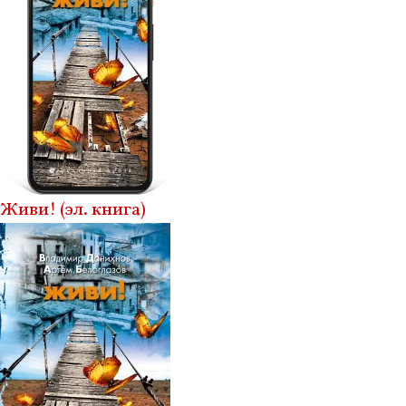
Живи! (эл. книга)