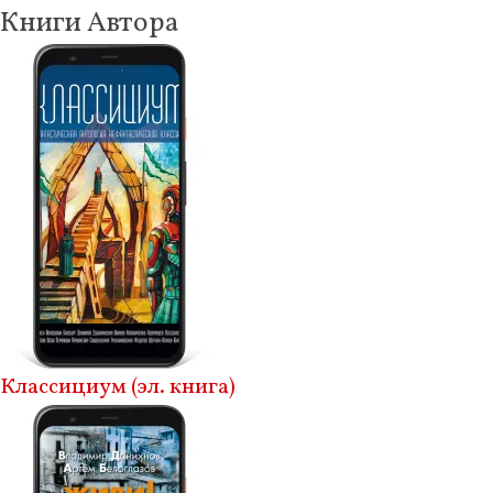
Книги Автора
Классициум (эл. книга)