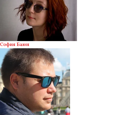
София Баюн