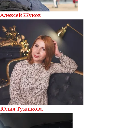
Алексей Жуков
Юлия Тужикова