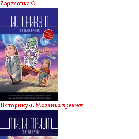
Zарисовка О
Историкум. Мозаика времен