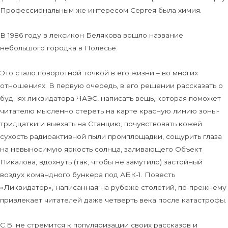
Профессиональным же интересом Сергея была химия.
В 1986 году в лексикон Белякова вошло название
небольшого городка в Полесье.
Это стало поворотной точкой в его жизни – во многих
отношениях. В первую очередь, в его решении рассказать о
буднях ликвидатора ЧАЭС, написать вещь, которая поможет
читателю мысленно стереть на карте красную линию зоны-
тридцатки и выехать на Станцию, почувствовать кожей
сухость радиоактивной пыли промплощадки, сощурить глаза
на невыносимую яркость солнца, заливающего Объект
Пикалова, вдохнуть (так, чтобы не замутило) застойный
воздух командного бункера под АБК-1. Повесть
«Ликвидатор», написанная на рубеже столетий, по-прежнему
привлекает читателей даже четверть века после катастрофы.
С.Б. не стремится к популяризации своих рассказов и