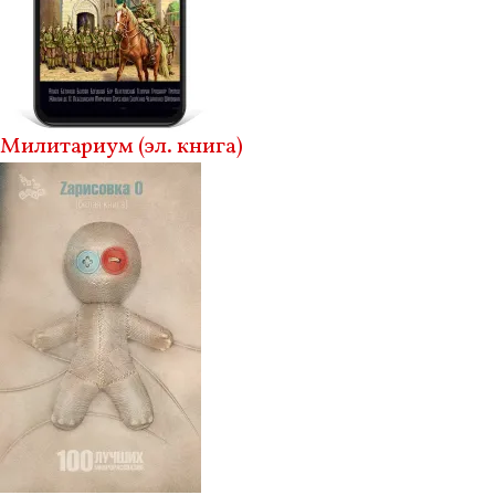
Милитариум (эл. книга)