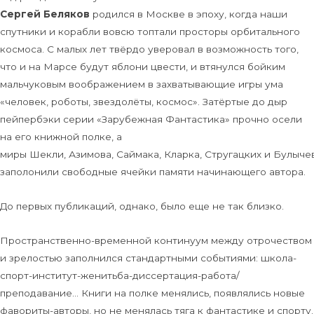
Сергей Беляков
родился в Москве в эпоху, когда наши
спутники и корабли вовсю топтали просторы орбитального
космоса. С малых лет твёрдо уверовал в возможность того,
что и на Марсе будут яблони цвести, и втянулся бойким
мальчуковым воображением в захватывающие игры ума
«человек, роботы, звездолёты, космос». Затёртые до дыр
пейпербэки серии «Зарубежная Фантастика» прочно осели
на его книжной полке, а
миры Шекли, Азимова, Саймака, Кларка, Стругацких и Булыче
заполонили свободные ячейки памяти начинающего автора.
До первых публикаций, однако, было еще не так близко.
Пространственно-временной континуум между отрочеством
и зрелостью заполнился стандартными событиями: школа-
спорт-институт-женитьба-диссертация-работа/
преподавание… Книги на полке менялись, появлялись новые
фавориты-авторы, но не менялась тяга к фантастике и спорту.