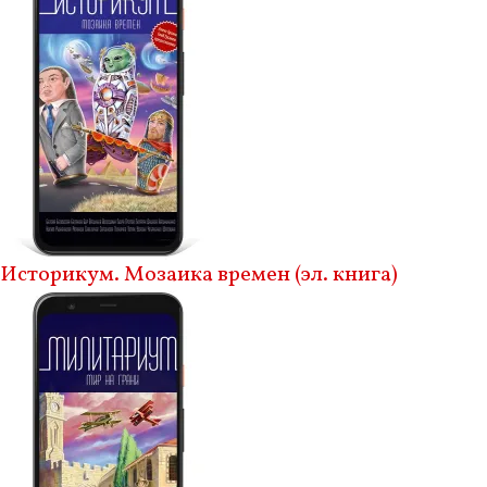
Историкум. Мозаика времен (эл. книга)