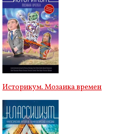
Историкум. Мозаика времен