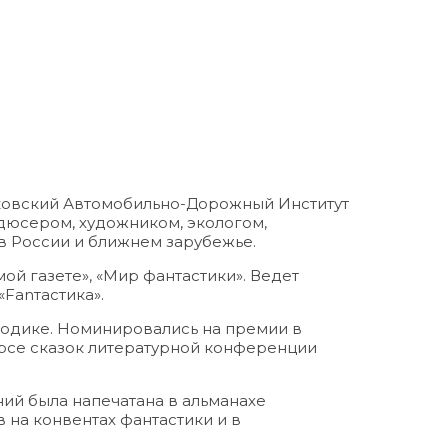
сковский Автомобильно-Дорожный Институт
одюсером, художником, экологом,
 в России и ближнем зарубежье.
имой газете», «Мир фантастики». Ведет
«Fanтастика».
риодике. Номинировались на премии в
курсе сказок литературной конференции
ий была напечатана в альманахе
 на конвентах фантастики и в