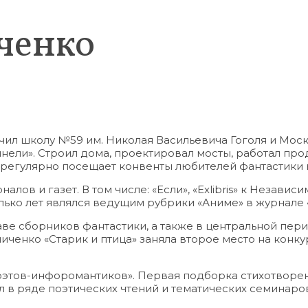
ченко
нчил школу №59 им. Николая Васильевича Гоголя и Мо
ннели». Строил дома, проектировал мосты, работал пр
а регулярно посещает конвенты любителей фантастики
ов и газет. В том числе: «Если», «Exlibris» к Независ
лько лет являлся ведущим рубрики «Аниме» в журнале 
таве сборников фантастики, а также в центральной пе
иниченко «Старик и птица» заняла второе место на кон
оэтов-инфоромантиков». Первая подборка стихотворен
л в ряде поэтических чтений и тематических семинаров