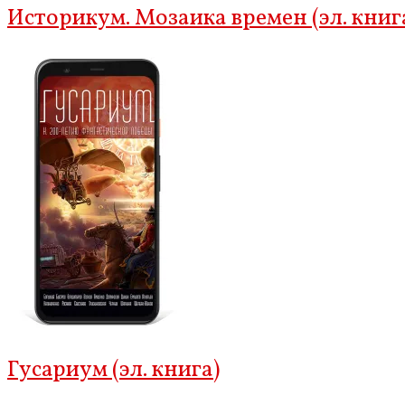
Историкум. Мозаика времен (эл. книг
Гусариум (эл. книга)