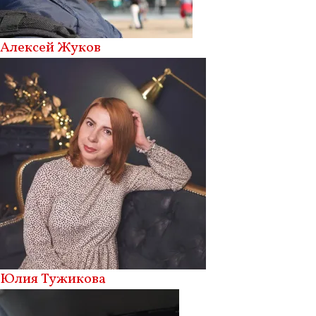
Алексей Жуков
Юлия Тужикова