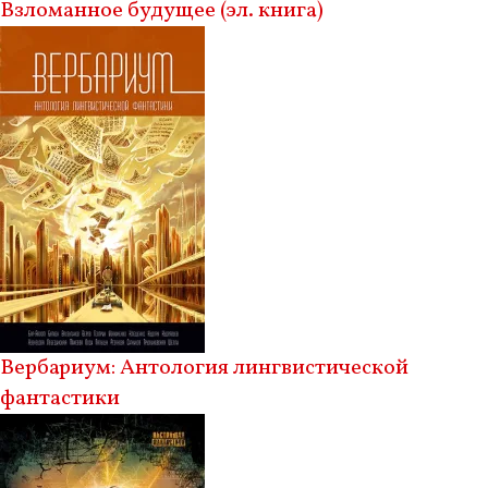
Взломанное будущее (эл. книга)
Вербариум: Антология лингвистической
фантастики