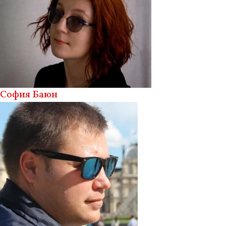
София Баюн