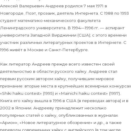
Алексей Валерьевич Андреев родился 7 мая 1971 в
Новгороде. Поэт, прозаик, деятель Интернета. C 1988 по 1993
студент математико-механического факультета
Ленинградского университета. В 1994—1996 гг. — аспирант
университета Западной Вирджинии (США); с этого времени
участник различных литературных проектов в Интернете. С
1996 живёт в Москве и Санкт-Петербурге.
Как литератор Андреев прежде всего известен своей
деятельностью в области русского хайку. Андреев стал
первым русским автором хайку, получившим мировое
признание: вторые места в крупнейших всемирных конкурсах
«Shiki haiku contest» (1995) и «Mainichi haiku contest» (1997).
Книга его хайку вышла в 1996 в США (в переводах автора) и в
2002 в Японии. Андрееву принадлежит несколько
популярных статей о хайку, опубликованных в журналах
«Арион», «Новое литературное обозрение» и др., а также
переводы современных хайку с английского (в том числе