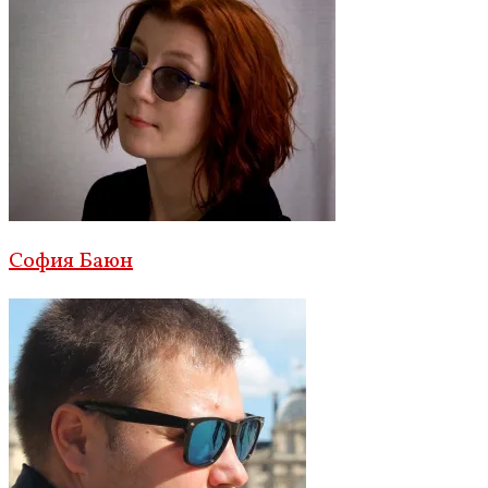
София Баюн