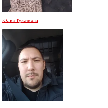
Юлия Тужикова