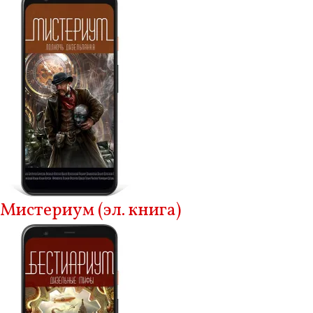
Мистериум (эл. книга)