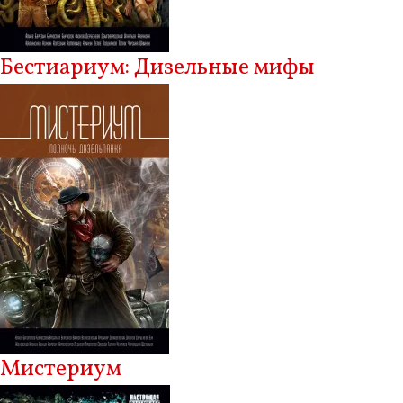
Бестиариум: Дизельные мифы
Мистериум