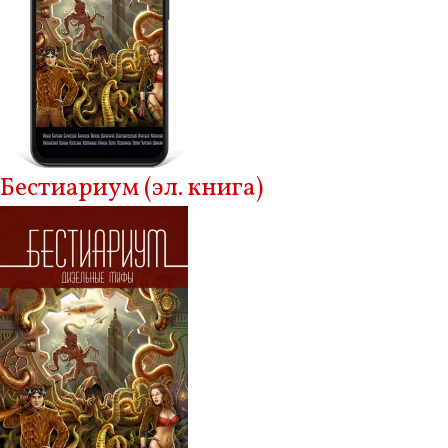
Бестиариум (эл. книга)