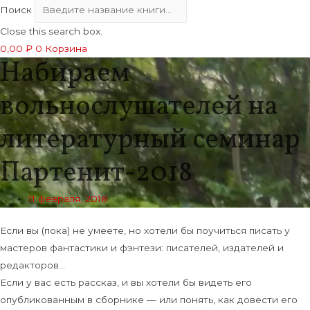
Поиск
Close this search box.
0,00
₽
0
Корзина
Набираем
вольнослушателей на
литературный семинар
Партенит-2018
11 февраля, 2018
Если вы (пока) не умеете, но хотели бы поучиться писать у
мастеров фантастики и фэнтези: писателей, издателей и
редакторов…
Если у вас есть рассказ, и вы хотели бы видеть его
опубликованным в сборнике — или понять, как довести его