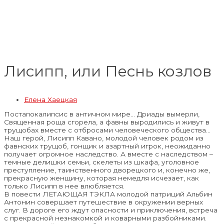
Лисипп, или Песнь козлов
Елена Хаецкая
Постапокалипсис в античном мире… Дриады вымерли,
Священная роща сгорела, а фавны выродились и живут в
трущобах вместе с отбросами человеческого общества…
Наш герой, Лисипп Кавано, молодой человек родом из
фавнских трущоб, гонщик и азартный игрок, неожиданно
получает огромное наследство. А вместе с наследством –
темные делишки семьи, скелеты из шкафа, уголовное
преступление, таинственного дворецкого и, конечно же,
прекрасную женщину, которая немедля исчезает, как
только Лисипп в нее влюбляется.
В повести ЛЕТАЮЩАЯ ТЭКЛА молодой патриций Альбин
Антонин совершает путешествие в окружении верных
слуг. В дороге его ждут опасности и приключения, встреча
с прекрасной незнакомкой и коварными разбойниками.