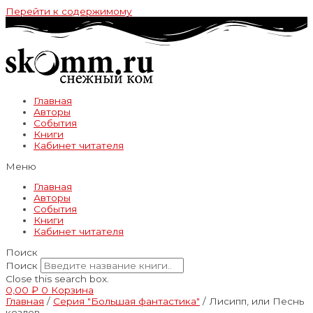
Перейти к содержимому
Главная
Авторы
События
Книги
Кабинет читателя
Меню
Главная
Авторы
События
Книги
Кабинет читателя
Поиск
Поиск
Close this search box.
0,00
₽
0
Корзина
Главная
/
Серия "Большая фантастика"
/ Лисипп, или Песнь
козлов