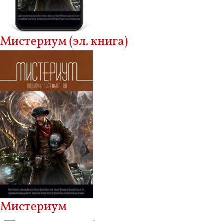
Мистериум (эл. книга)
Мистериум