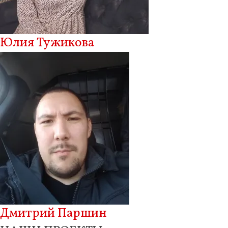
Юлия Тужикова
Дмитрий Паршин