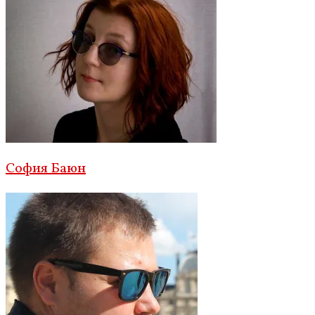
София Баюн