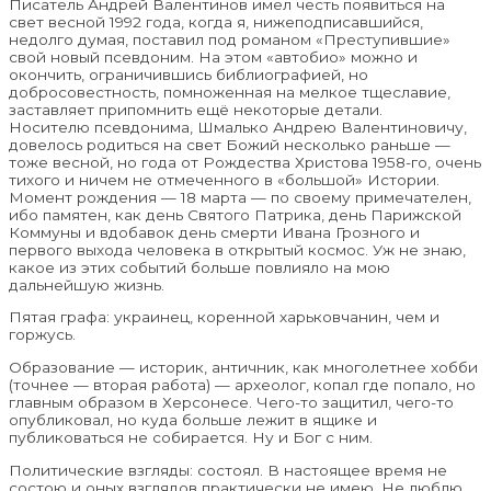
Писатель Андрей Валентинов имел честь появиться на
свет весной 1992 года, когда я, нижеподписавшийся,
недолго думая, поставил под романом «Преступившие»
свой новый псевдоним. На этом «автобио» можно и
окончить, ограничившись библиографией, но
добросовестность, помноженная на мелкое тщеславие,
заставляет припомнить ещё некоторые детали.
Носителю псевдонима, Шмалько Андрею Валентиновичу,
довелось родиться на свет Божий несколько раньше —
тоже весной, но года от Рождества Христова 1958-го, очень
тихого и ничем не отмеченного в «большой» Истории.
Момент рождения — 18 марта — по своему примечателен,
ибо памятен, как день Святого Патрика, день Парижской
Коммуны и вдобавок день смерти Ивана Грозного и
первого выхода человека в открытый космос. Уж не знаю,
какое из этих событий больше повлияло на мою
дальнейшую жизнь.
Пятая графа: украинец, коренной харьковчанин, чем и
горжусь.
Образование — историк, античник, как многолетнее хобби
(точнее — вторая работа) — археолог, копал где попало, но
главным образом в Херсонесе. Чего-то защитил, чего-то
опубликовал, но куда больше лежит в ящике и
публиковаться не собирается. Ну и Бог с ним.
Политические взгляды: состоял. В настоящее время не
состою и оных взглядов практически не имею. Не люблю