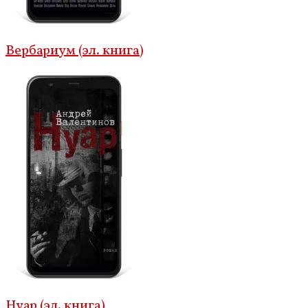
Вербариум (эл. книга)
Нуар (эл. книга)