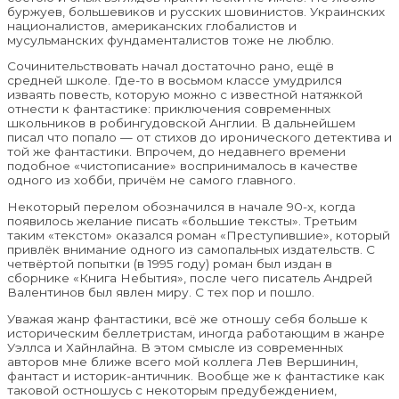
буржуев, большевиков и русских шовинистов. Украинских
националистов, американских глобалистов и
мусульманских фундаменталистов тоже не люблю.
Сочинительствовать начал достаточно рано, ещё в
средней школе. Где-то в восьмом классе умудрился
изваять повесть, которую можно с известной натяжкой
отнести к фантастике: приключения современных
школьников в робингудовской Англии. В дальнейшем
писал что попало — от стихов до иронического детектива и
той же фантастики. Впрочем, до недавнего времени
подобное «чистописание» воспринималось в качестве
одного из хобби, причём не самого главного.
Некоторый перелом обозначился в начале 90-х, когда
появилось желание писать «большие тексты». Третьим
таким «текстом» оказался роман «Преступившие», который
привлёк внимание одного из самопальных издательств. С
четвёртой попытки (в 1995 году) роман был издан в
сборнике «Книга Небытия», после чего писатель Андрей
Валентинов был явлен миру. С тех пор и пошло.
Уважая жанр фантастики, всё же отношу себя больше к
историческим беллетристам, иногда работающим в жанре
Уэллса и Хайнлайна. В этом смысле из современных
авторов мне ближе всего мой коллега Лев Вершинин,
фантаст и историк-античник. Вообще же к фантастике как
таковой остношусь с некоторым предубеждением,