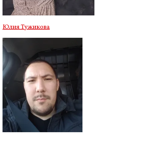
Юлия Тужикова