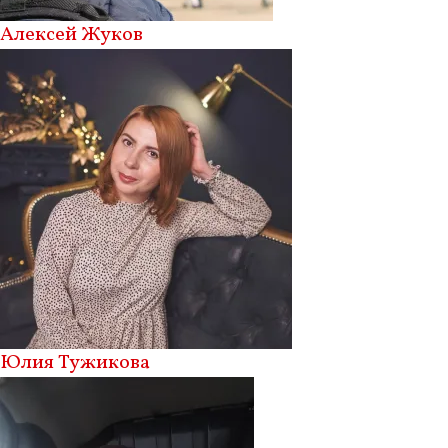
Алексей Жуков
Юлия Тужикова