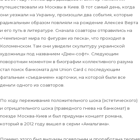
путешествовали из Москвы в Киев. В тот самый день, когда
они уезжали на Украину, произошли два события, которые
радикальным образом повлияли на рождение Алексея Верта
и его путь в литературе. Сначала соавторы отправились на
«Чемпионат мира по фигурам из песка», что проходил в
Коломенском. Там они увидели скульптуру украинской
художницы под названием «Дзен-софт». Следующим
поворотным моментом в биографии коллективного разума
стал поиск банкомата для Union Card с последующим
фатальным «съеданием» карточки, на которой были все
деньги одного из соавторов.
По ходу переживания положительного шока (эстетического)
и отрицательного шока (праведного гнева на банкомат) в
поезде Москва-Киев и был придуман концепт романа,
который в 2012 году вышел в серии «Амальгама».
Помимо этого был выдуман псевдоним и проработана теория