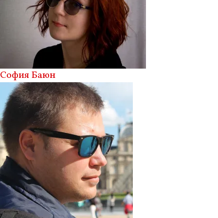
София Баюн